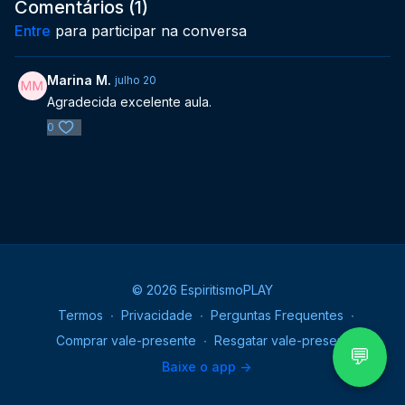
profundidade estes assuntos também no Mundo espiritual.
22/03/2021
Comentários (
1
)
Entre
para participar na conversa
Marina M.
julho 20
Agradecida excelente aula.
0
© 2026 EspiritismoPLAY
Termos
∙
Privacidade
∙
Perguntas Frequentes
∙
Comprar vale-presente
∙
Resgatar vale-presente
💬
Baixe o app ->