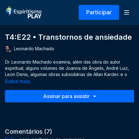
Participar
T4:E22 • Transtornos de ansiedade
Leonardo Machado
Dr. Leonardo Machado examina, além das obra do autor
espiritual, alguns volumes de Joanna de Ângelis, André Luiz,
Leon Denis, algumas obras subsidiárias de Allan Kardec e o
livro de sua autoria, "Transtornos psiquiátricos: aspectos
Saiba mais
médicos e espirituais", publicado pela Federação Espírita
Brasileira e que dá nome a esta temporada.
Assinar para assistir
DATA:
2 de ago. de 2022
Comentários (
7
)