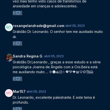
vez mais tenho visto casos de transtornos de
ansiedade em crianças e adolescentes.
0
rosangelandrade@gmail.com
abril 05, 2023
Gratidão Dr. Leonardo. O senhor tem me auxiliado muito
🙏
0
Sandra Regina G.
abril 05, 2023
Gratidão Dr.Leonardo , graças a esse estudo e a série
psicológica Joanna de Ângelis com a Cris.Beira está
me auxiliando muito ... 🌞🌚🙏🏻✨💖💚💗📖💡🌻🥰🤗
0
Mar157
abril 05, 2023
Dr. Leonardo, excelente palestrante. E este tema é
profundo.
0