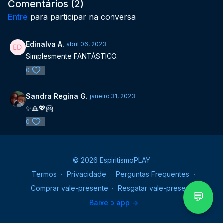
essenciais da vida, como a saúde, a paz e a alegria de viver,
Comentários (
2
)
os quais nos ajudarão a encontrar soluções para os nossos
Entre
para participar na conversa
problemas existenciais.
Edinalva A.
abril 06, 2023
Simplesmente FANTÁSTICO.
0
Sandra Regina G.
janeiro 31, 2023
✨🙏💖🤗
0
© 2026 EspiritismoPLAY
Termos
∙
Privacidade
∙
Perguntas Frequentes
∙
Comprar vale-presente
∙
Resgatar vale-presente
💬
Baixe o app ->