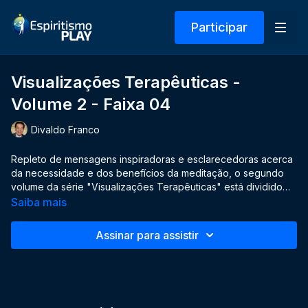
Participar
Visualizações Terapêuticas -
Volume 2 - Faixa 04
Divaldo Franco
Repleto de mensagens inspiradoras e esclarecedoras acerca
da necessidade e dos benefícios da meditação, o segundo
volume da série "Visualizações Terapêuticas" está dividido
em duas partes.
Saiba mais
Na primeira, o médium Divaldo Franco oferece preciosas
análises sobre os conflitos existenciais, frutos da ansiedade,
Assinar para assistir
do medo, da solidão e da depressão, propondo-nos, com
profunda amorosidade, mudanças comportamentais salutares
por meio do autoencontro.
Já na segunda parte, Divaldo apresenta uma valiosa
visualização terapêutica com exercícios práticos, passo a
passo, que nos estimularão a despertar para os valores