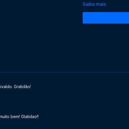
essenciais da vida, como
Saiba mais
encontrar soluções para
valdo. Gratidão!
uito bem! Gtatidao!!