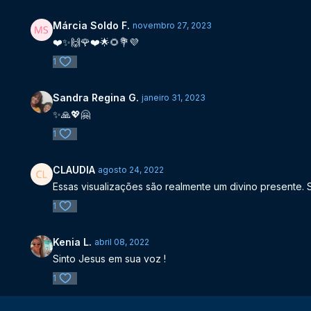
Márcia Soldo F.
novembro 27, 2023
❤️✨🙌🌹❤️🌟🌻💐💜
1
Sandra Regina G.
janeiro 31, 2023
✨🙏💖🤗
1
CLAUDIA
agosto 24, 2022
Essas visualizações são realmente um divino presente
1
Kenia L.
abril 08, 2022
Sinto Jesus em sua voz !
1