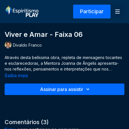
Participar
Viver e Amar - Faixa 06
Divaldo Franco
Através desta belíssima obra, repleta de mensagens tocantes
e esclarecedoras, a Mentora Joanna de Ângelis apresenta-
nos reflexões, pensamentos e interpretações que nos
ensinam a viver uma vida plena de amor. A autora espiritual
Saiba mais
também nos convida a conhecer, a partir desta proposta, um
mundo de realizações superiores. Interpretadas na voz do
Assinar para assistir
médium e orador espírita Divaldo Franco, você descobrirá
que Viver e Amar é o grande desafio de nossas vidas!
Comentários (
3
)