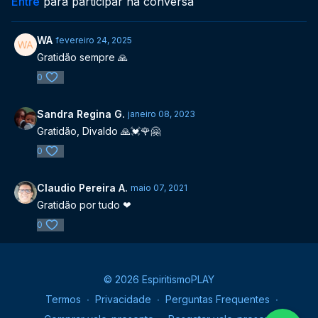
Entre
para participar na conversa
WA
fevereiro 24, 2025
Gratidão sempre 🙏
0
Sandra Regina G.
janeiro 08, 2023
Gratidão, Divaldo 🙏💓🌹🤗
0
Claudio Pereira A.
maio 07, 2021
Gratidão por tudo ❤
0
© 2026 EspiritismoPLAY
Termos
∙
Privacidade
∙
Perguntas Frequentes
∙