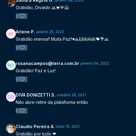
Sandra Regina G.
janeiro 08, 2023
Gratidão, Divaldo 🙏💓🌹🤗
0
Arlene P.
janeiro 25, 2022
Gratidão imensa!! Muita Paz!!♥️🙏🙌🏼👼🏼💝💐🙏
0
rosanacampos@terra.com.br
janeiro 04, 2022
Gratidão! Paz e Luz!
0
DIVA DONIZETTI S.
outubro 25, 2021
Não abre retire da plataforma então
0
Claudio Pereira A.
maio 10, 2021
Gratidão por tudo ❤