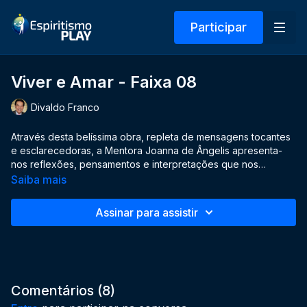
Participar
Viver e Amar - Faixa 08
Divaldo Franco
Através desta belíssima obra, repleta de mensagens tocantes
e esclarecedoras, a Mentora Joanna de Ângelis apresenta-
nos reflexões, pensamentos e interpretações que nos
ensinam a viver uma vida plena de amor. A autora espiritual
Saiba mais
também nos convida a conhecer, a partir desta proposta, um
mundo de realizações superiores. Interpretadas na voz do
Assinar para assistir
médium e orador espírita Divaldo Franco, você descobrirá
que Viver e Amar é o grande desafio de nossas vidas!
Comentários (
8
)