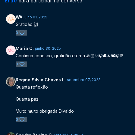
Entre
para participar na conversa
WA
julho 01, 2025
Gratidão 🙌
0
Maria C.
junho 30, 2025
Continua conosco, gratidão eterna 🙏🏻✨️🍃🕊🌷🕊🍃💙
0
Regina Silvia Chaves L.
setembro 07, 2023
Quanta reflexão
Quanta paz
Muito muito obrigada Divaldo
0