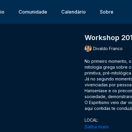
cio
Comunidade
Calendário
Sobre
Workshop 2018
Divaldo Franco
No primeiro momento, o
mitologia grega sobre 
primitiva, pré-mitológica
Já no segundo momento, 
vivenciadas por pessoa
Hanseníase e os preconc
sociedade, demonstran
O Espiritismo veio dar 
aqui contidas te conduz
LOCAL:
Mansão do Caminho
Saiba mais
Salvador-BA