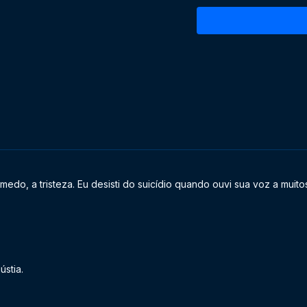
DATA:
06 de maio de 2018
PALAVRAS-CHAVE:
Pensamento, mitologia, fe
medo, a tristeza. Eu desisti do suicídio quando ouvi sua voz a muit
stia.