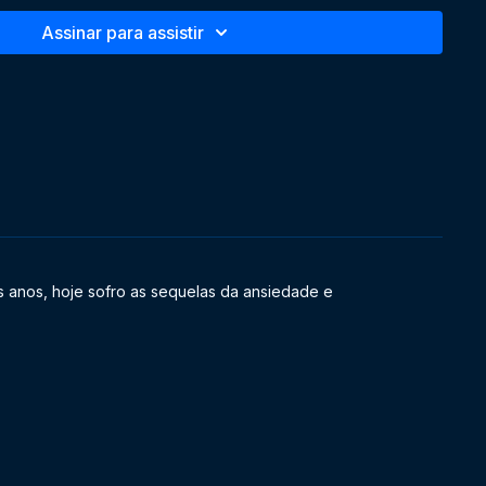
Assinar para assistir
licidade, prazer, instinto, primitivo, primórdios
os anos, hoje sofro as sequelas da ansiedade e